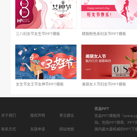
三八妇女节女生节PPT模板
精致粉色系妇女节PPT模板
女生节女王节女神节PPT模板
美丽女人节妇女节PPT模板
优品PPT
关于我们
版权声明
意见建议
优品PPT模板网（www.
站。包括PPT图表、PPT
联系方式
友链申请
网站地图
国内最大最权威的PPT下