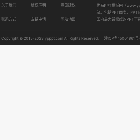
关于我们
版权声明
意见建议
优品PPT模板网（www.
站。包括PPT图表、PPT
联系方式
友链申请
网站地图
国内最大最权威的PPT下
Copyright © 2015-2023 ypppt.com All Rights Reserved.
津ICP备15001961号