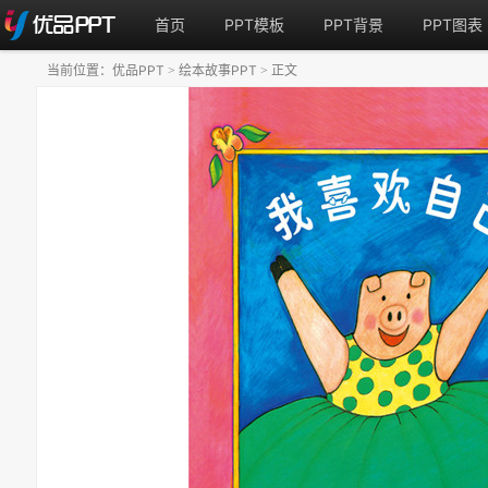
首页
PPT模板
PPT背景
PPT图表
当前位置：
优品PPT
绘本故事PPT
正文
>
>