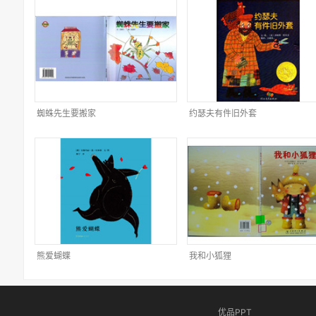
蜘蛛先生要搬家
约瑟夫有件旧外套
熊爱蝴蝶
我和小狐狸
优品PPT