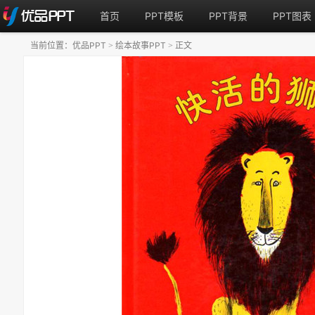
首页
PPT模板
PPT背景
PPT图表
当前位置：
优品PPT
绘本故事PPT
正文
>
>