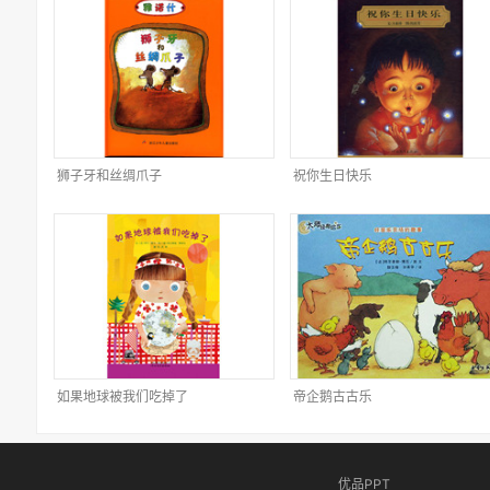
狮子牙和丝绸爪子
祝你生日快乐
如果地球被我们吃掉了
帝企鹅古古乐
优品PPT