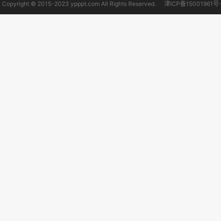
Copyright © 2015-2023 ypppt.com All Rights Reserved.
津ICP备15001961号