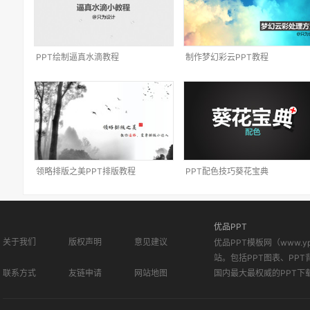
PPT绘制逼真水滴教程
制作梦幻彩云PPT教程
领略排版之美PPT排版教程
PPT配色技巧葵花宝典
优品PPT
关于我们
版权声明
意见建议
优品PPT模板网（www.
站。包括PPT图表、PPT
联系方式
友链申请
网站地图
国内最大最权威的PPT下