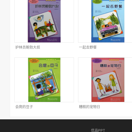
护林员鲍勃大叔
一起去野餐
会爬的豆子
糟糕的宠物日
优品PPT