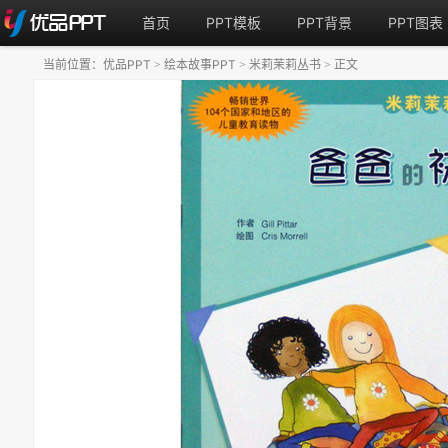
首页
PPT模板
PPT背景
PPT图表
当前位置：
优品PPT
绘本故事PPT
米莉茉莉丛书
正文
>
>
>