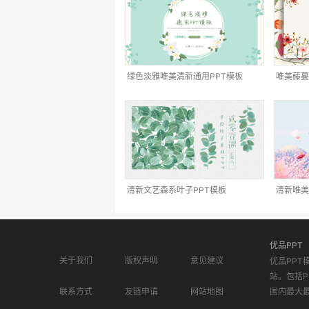
绿色淡雅唯美清新通用PPT模板
唯美藤蔓
清新文艺森系叶子PPT模板
清新唯美
优品PPT
关于我们
版权声明
意见建议
优品PPT
站。包括P
联系方式
友链申请
网站地图
国内最大