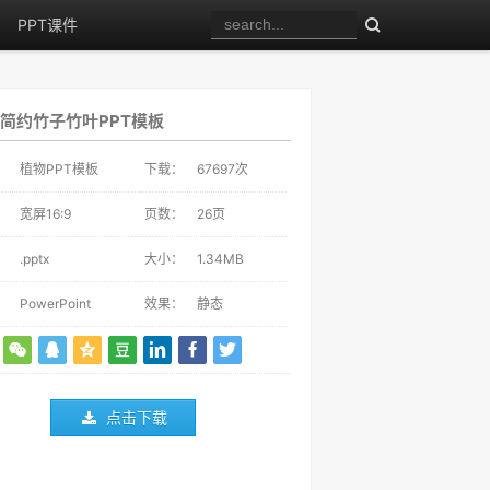
PPT课件
简约竹子竹叶PPT模板
：
植物PPT模板
下载：
67697
次
：
宽屏16:9
页数：
26页
：
.pptx
大小：
1.34MB
：
PowerPoint
效果：
静态
点击下载