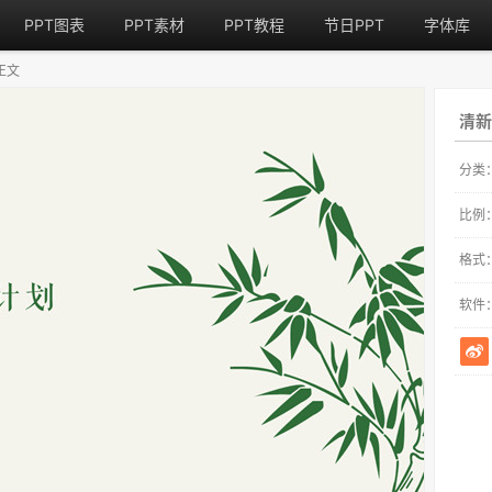
PPT图表
PPT素材
PPT教程
节日PPT
字体库
正文
清新
分类
比例
格式
软件