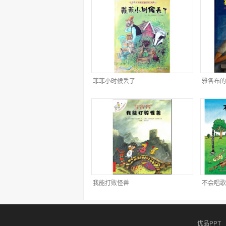
菲菲小时候丢了
雅各布的
我能打败怪兽
不会唱歌
优品PPT