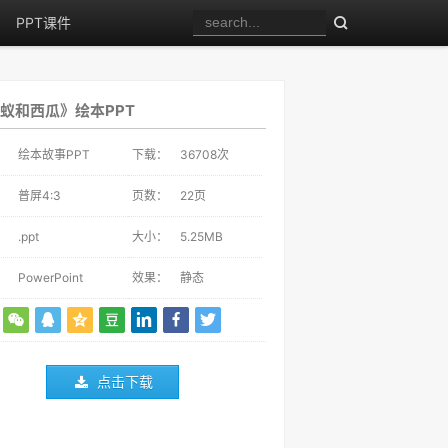
PPT课件
蚁和西瓜》绘本PPT
：
绘本故事PPT
下载：
36708
次
：
普屏4:3
页数：
22页
：
.ppt
大小：
5.25MB
：
PowerPoint
效果：
静态
点击下载