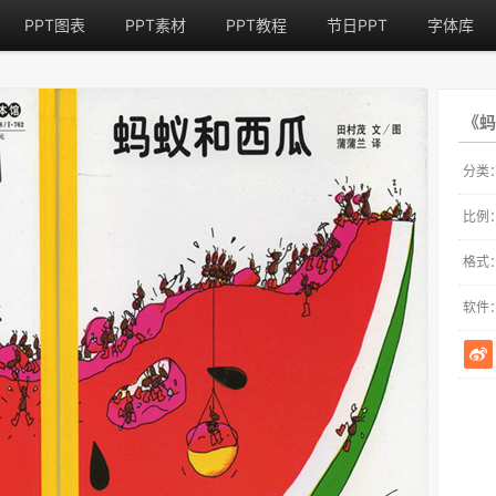
PPT图表
PPT素材
PPT教程
节日PPT
字体库
《蚂
分类
比例
格式
软件