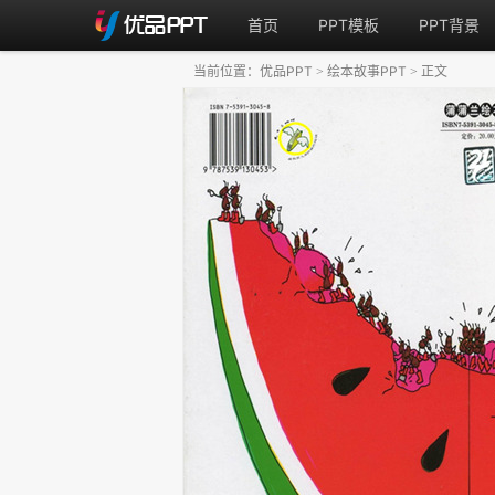
首页
PPT模板
PPT背景
当前位置：
优品PPT
绘本故事PPT
正文
>
>