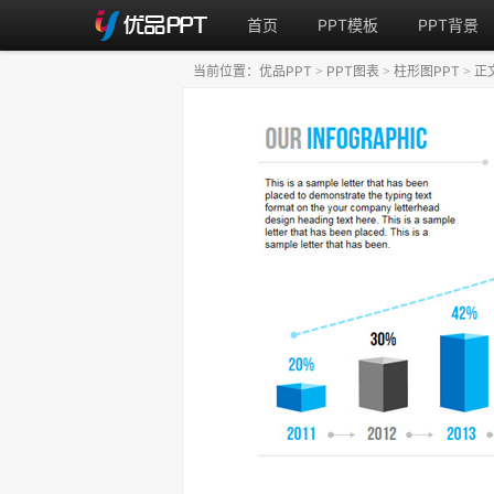
首页
PPT模板
PPT背景
当前位置：
优品PPT
PPT图表
柱形图PPT
正
>
>
>