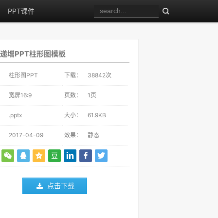
PPT课件
递增PPT柱形图模板
：
柱形图PPT
下载：
38842
次
：
宽屏16:9
页数：
1页
：
.pptx
大小：
61.9KB
：
2017-04-09
效果：
静态
点击下载