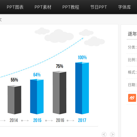
PPT图表
PPT素材
PPT教程
节日PPT
字体库
文
逐年
分类
比例
格式
日期