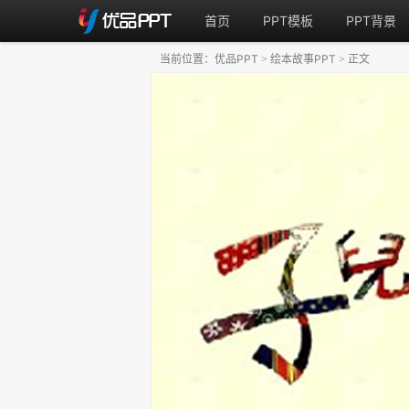
首页
PPT模板
PPT背景
当前位置：
优品PPT
绘本故事PPT
正文
>
>