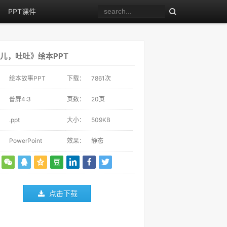
PPT课件
儿，吐吐》绘本PPT
：
绘本故事PPT
下载：
7861
次
：
普屏4:3
页数：
20页
：
.ppt
大小：
509KB
：
PowerPoint
效果：
静态
点击下载