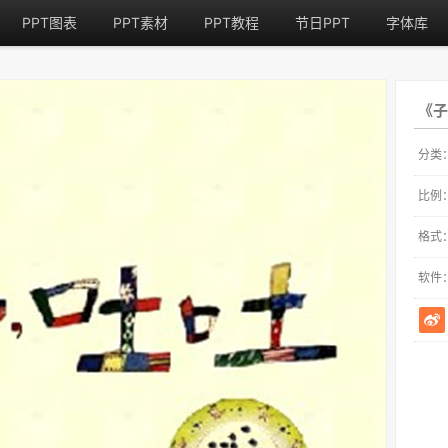
PPT图表
PPT素材
PPT教程
节日PPT
字体库
《子
分类
比例
格式
软件