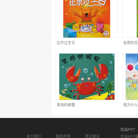
比尔过生日
会爬的豆
笨拙的螃蟹
我为什么
优品PPT
关于我们
版权声明
意见建议
优品PPT