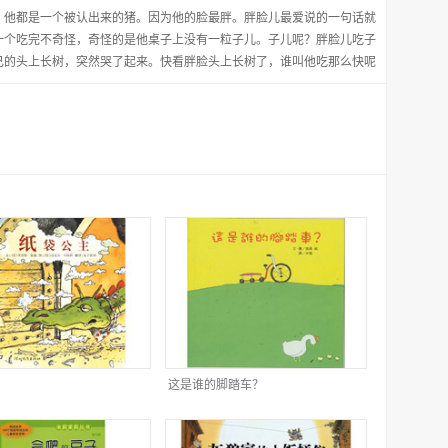
，他都是一个被认出来的猪。因为他的脸最胖。胖脸儿最爱说的一句话就
一个吃完不奇怪，奇怪的是他桌子上没有一粒子儿。子儿呢？胖脸儿吃子
己的头上长树，突然哭了起来。快看胖脸头上长树了，谁叫他吃那么快呢
这是谁的脚踏车？