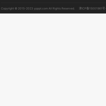
Copyright © 2015-2023 ypppt.com All Rights Reserved.
津ICP备15001961号