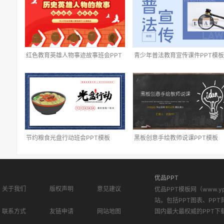
红色教育英雄人物事迹故事班会PPT
青少年普法教育宣传课件PPT模板
模板
节约粮食光盘行动班会PPT模板
黑板创意手绘教师说课PPT模板
优品PPT
关于我们
版权声明
意见建议
优品PPT模板网（www.
站。包括PPT图表、PPT
联系方式
友链申请
网站地图
国内最大最权威的PPT下