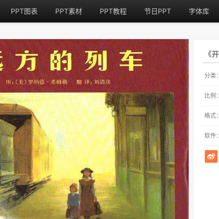
PPT图表
PPT素材
PPT教程
节日PPT
字体库
《开
分类
比例
格式
软件