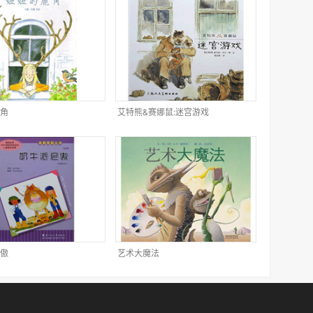
角
艾特熊&赛娜鼠:迷宫游戏
傲
艺术大魔法