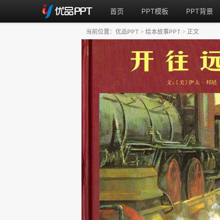
首页
PPT模板
PPT背景
当前位置：
优品PPT
绘本故事PPT
正文
>
>