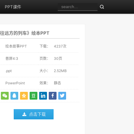
PPT课件
往远方的列车》绘本PPT
：
绘本故事PPT
下载：
4237
次
：
普屏4:3
页数：
30页
：
.ppt
大小：
2.52MB
：
PowerPoint
效果：
静态
点击下载