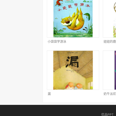
小袋袋学游泳
妞妞的鹿
漏
奶牛派尼
优品PPT