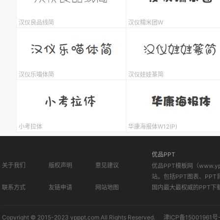
汉仪良品线简
汉仪糯米团W
汉仪乐喵体简
汉仪娃娃篆简
小考拉体
华康海报体W12(P)
优品PPT
关于我们
版权声明
意见建议
优品PPT模板网（www.
站。包括PPT图表、PPT
联系方式
友链申请
网站地图
国内最大最权威的PPT下
Copyright © 2015-2023 ypppt.com All Rights Reserved.
津ICP备15001961号