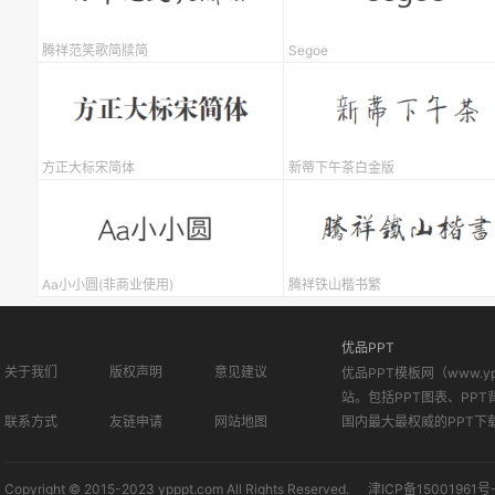
腾祥范笑歌简牍简
Segoe
方正大标宋简体
新蒂下午茶白金版
Aa小小圆(非商业使用)
腾祥铁山楷书繁
优品PPT
关于我们
版权声明
意见建议
优品PPT模板网（www.
站。包括PPT图表、PPT
联系方式
友链申请
网站地图
国内最大最权威的PPT下
Copyright © 2015-2023 ypppt.com All Rights Reserved.
津ICP备15001961号