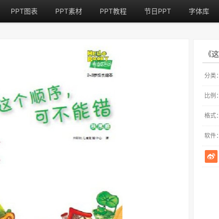
PPT图表
PPT素材
PPT教程
节日PPT
字体库
《这
分类
比例
格式
软件