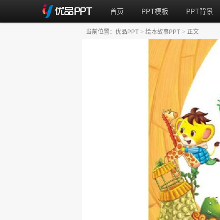
首页
PPT模板
PPT背景
当前位置：
优品PPT
绘本故事PPT
正文
>
>