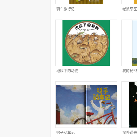
骑车旅行记
老鼠牙医
地底下的动物
我的秘密
鸭子骑车记
窗外送来