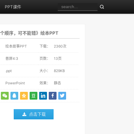
PPT课件
个顺序，可不能错》绘本PPT
：
绘本故事PPT
下载：
2360
次
：
普屏4:3
页数：
13页
：
.ppt
大小：
829KB
：
PowerPoint
效果：
静态
点击下载