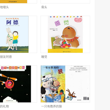
地嗖头
骨头
朋友阿德
睡觉
的礼物
一只有教养的狼