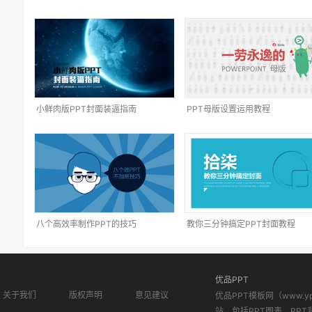
小鲜肉版PPT封面装逼指南
PPT母版设置运用教程
八个高效率制作PPT的技巧
教你三分钟搞定PPT封面教程
优品PPT
关于我们
版权声明
意见建议
优品PPT模板网（www.
站。包括PPT图表、PPT