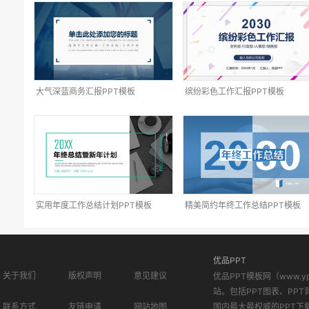
大气深蓝商务汇报PPT模板
缤纷彩色工作汇报PPT模板
实用年度工作总结计划PPT模板
精美简约年终工作总结PPT模板
优品PPT
关于我们
版权声明
意见建议
优品PPT模板网（www.
站。包括PPT图表、PPT
联系方式
友链申请
网站地图
国内最大最权威的PPT下