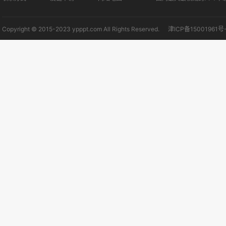
Copyright © 2015-2023 ypppt.com All Rights Reserved.
津ICP备15001961号