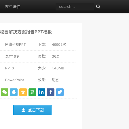
PPT课件
校园解决方案报告PPT模板
：
网络科技PPT
下载：
49905
次
：
宽屏16:9
页数：
36页
：
PPTX
大小：
1.40MB
：
PowerPoint
效果：
动态
点击下载