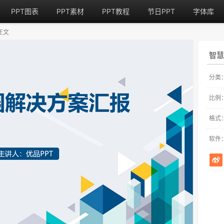
PPT图表
PPT素材
PPT教程
节日PPT
字体库
正文
智慧
分类
比例
格式
软件