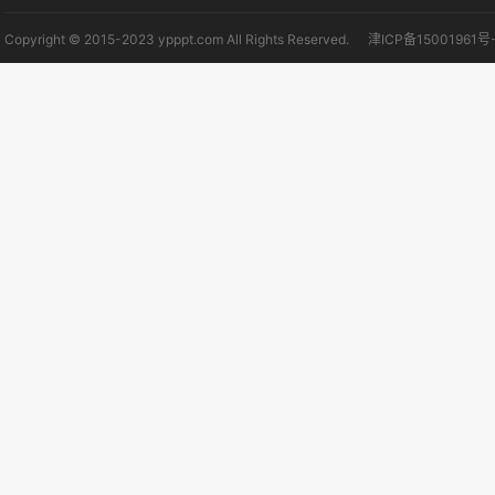
Copyright © 2015-2023 ypppt.com All Rights Reserved.
津ICP备15001961号