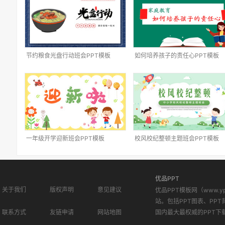
节约粮食光盘行动班会PPT模板
如何培养孩子的责任心PPT模板
一年级开学迎新班会PPT模板
校风校纪整顿主题班会PPT模板
优品PPT
关于我们
版权声明
意见建议
优品PPT模板网（www.
站。包括PPT图表、PPT
联系方式
友链申请
网站地图
国内最大最权威的PPT下