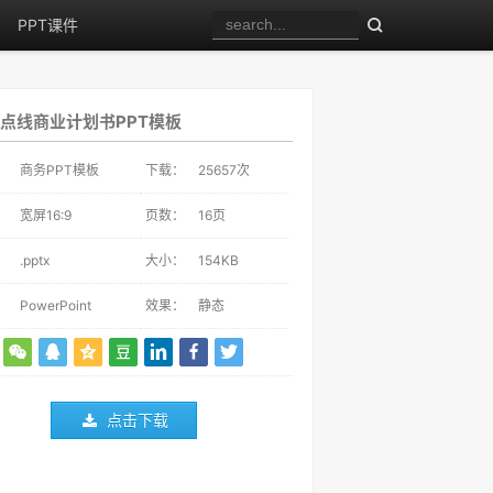
PPT课件
点线商业计划书PPT模板
：
商务PPT模板
下载：
25657
次
：
宽屏16:9
页数：
16页
：
.pptx
大小：
154KB
：
PowerPoint
效果：
静态
点击下载