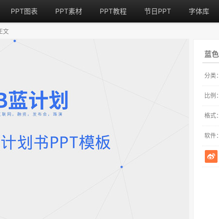
PPT图表
PPT素材
PPT教程
节日PPT
字体库
正文
蓝色
分类
比例
格式
软件