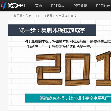
首页
PPT模板
PPT背景
PPT图表
当前位置：
优品PPT
PPT教程
文字处理
正文
>
>
>