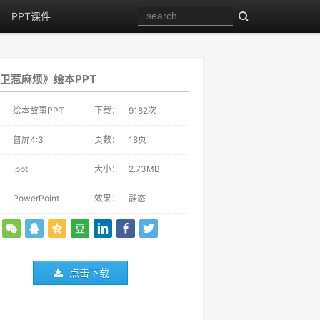
PPT课件
卫惹麻烦》绘本PPT
：
绘本故事PPT
下载：
9182
次
：
普屏4:3
页数：
18页
：
.ppt
大小：
2.73MB
：
PowerPoint
效果：
静态
点击下载