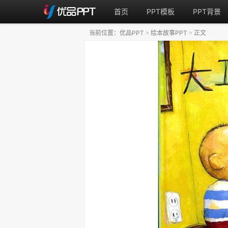
首页
PPT模板
PPT背景
当前位置：
优品PPT
绘本故事PPT
正文
>
>