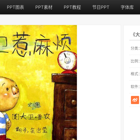
PPT图表
PPT素材
PPT教程
节日PPT
字体库
《大
分类
比例
格式
软件