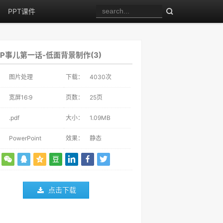
PPT课件
P事儿第一话-低面背景制作(3)
：
图片处理
下载：
4030
次
：
宽屏16:9
页数：
25页
：
.pdf
大小：
1.09MB
：
PowerPoint
效果：
静态
点击下载