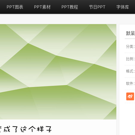
PPT图表
PPT素材
PPT教程
节日PPT
字体库
默呆
分类
比例
格式
软件