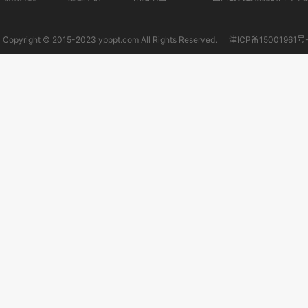
Copyright © 2015-2023 ypppt.com All Rights Reserved.
津ICP备15001961号