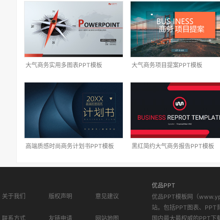
大气商务实用多图表PPT模板
大气商务项目提案PPT模板
高端质感时尚商务计划书PPT模板
黑红简约大气商务报告PPT模板
优品PPT
关于我们
版权声明
意见建议
优品PPT模板网（www.
站。包括PPT图表、PPT
联系方式
友链申请
网站地图
国内最大最权威的PPT下