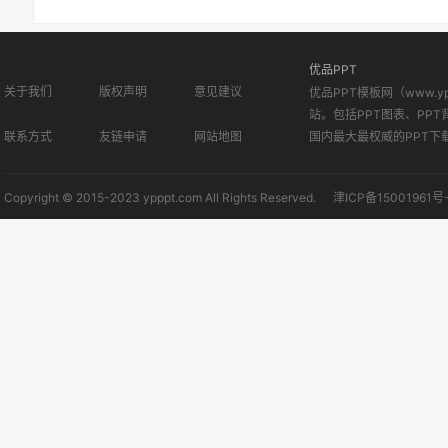
优品PPT
关于我们
版权声明
意见建议
优品PPT模板网（www.
站。包括PPT图表、PPT
联系方式
友链申请
网站地图
国内最大最权威的PPT下
Copyright © 2015-2023 ypppt.com All Rights Reserved.
津ICP备15001961号