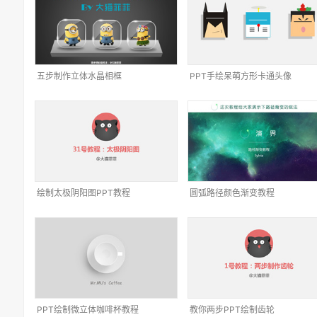
五步制作立体水晶相框
PPT手绘呆萌方形卡通头像
绘制太极阴阳图PPT教程
圆弧路径颜色渐变教程
PPT绘制微立体咖啡杯教程
教你两步PPT绘制齿轮