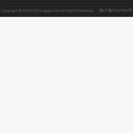
Copyright © 2015-2023 ypppt.com All Rights Reserved.
津ICP备15001961号