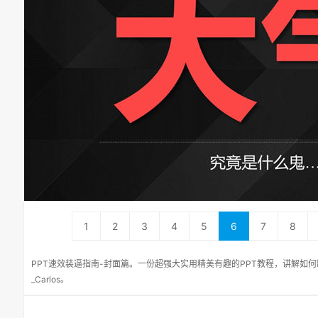
1
2
3
4
5
6
7
8
PPT速效装逼指南-封面篇。一份超强大实用精美有趣的PPT教程，讲解如何
_Carlos。