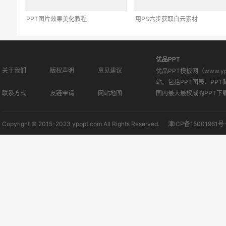
PPT图片效果美化教程
用PS六步获取白云素材
优品PPT
关于我们
版权声明
意见建议
优品PPT模板网（www.
站。包括PPT图表、PPT
联系方式
友链申请
网站地图
国内最大最权威的PPT下
Copyright © 2015-2023 ypppt.com All Rights Reserved.
津ICP备15001961号