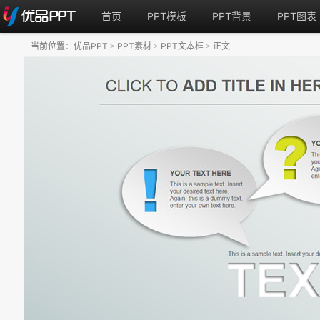
首页
PPT模板
PPT背景
PPT图表
当前位置：
优品PPT
PPT素材
PPT文本框
正文
>
>
>