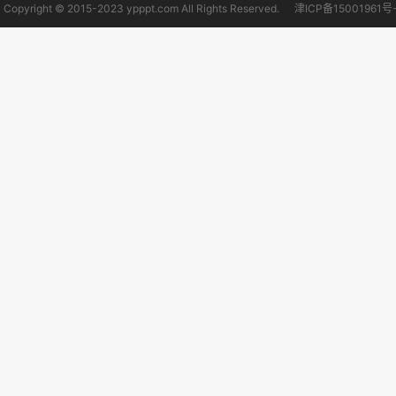
Copyright © 2015-2023 ypppt.com All Rights Reserved.
津ICP备15001961号