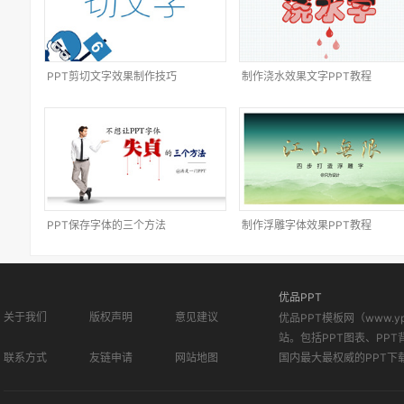
PPT剪切文字效果制作技巧
制作浇水效果文字PPT教程
PPT保存字体的三个方法
制作浮雕字体效果PPT教程
优品PPT
关于我们
版权声明
意见建议
优品PPT模板网（www.
站。包括PPT图表、PPT
联系方式
友链申请
网站地图
国内最大最权威的PPT下