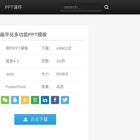
PPT课件
扁平化多功能PPT模板
：
简约PPT模板
下载：
48902
次
：
普屏4:3
页数：
30页
：
.pptx
大小：
849KB
：
PowerPoint
效果：
动态
点击下载