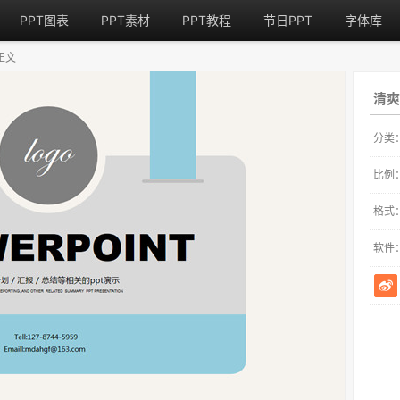
PPT图表
PPT素材
PPT教程
节日PPT
字体库
正文
清爽
分类
比例
格式
软件