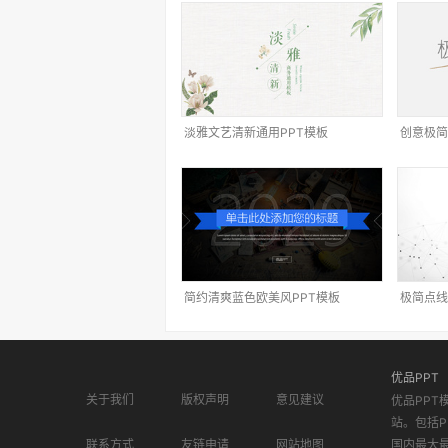
淡雅文艺清新通用PPT模板
创意极简
简约清爽蓝色欧美风PPT模板
极简点线
优品PPT
关于我们
版权声明
意见建议
优品PPT
站。包括P
联系方式
友链申请
网站地图
国内最大