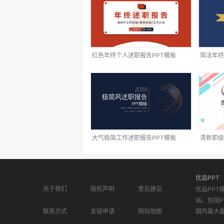
红色年终个人述职报告PPT模板
简洁年终
大气极简工作述职报告PPT模板
清新职级
优品PPT
关于我们
版权声明
意见建议
优品PPT
站。包括P
联系方式
友链申请
网站地图
国内最大