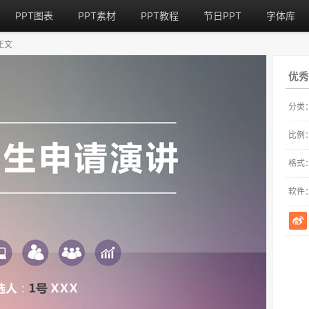
PPT图表
PPT素材
PPT教程
节日PPT
字体库
正文
优秀
分类
比例
格式
软件