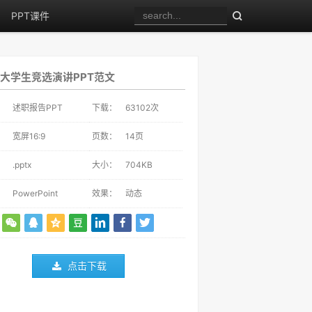
PPT课件
大学生竞选演讲PPT范文
：
述职报告PPT
下载：
63102
次
：
宽屏16:9
页数：
14页
：
.pptx
大小：
704KB
：
PowerPoint
效果：
动态
点击下载