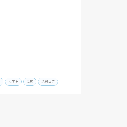
讲
大学生
竞选
竞聘演讲