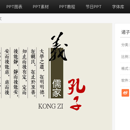
PPT图表
PPT素材
PPT教程
节日PPT
字体库
文
诸子
分类
比例
格式
软件