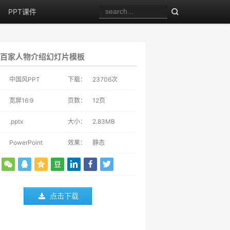
PPT课件
百家人物介绍幻灯片模板
：
中国风PPT
下载：
23706
次
：
宽屏16:9
页数：
12页
：
.pptx
大小：
2.83MB
：
PowerPoint
效果：
静态
点击下载