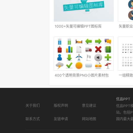
1000+矢量可编辑PPT图标库
矢量职业
400个透明背景PNG小图片素材包
一组精致
优品PPT
关于我们
版权声明
意见建议
优品PPT
站。包括P
联系方式
友链申请
网站地图
国内最大