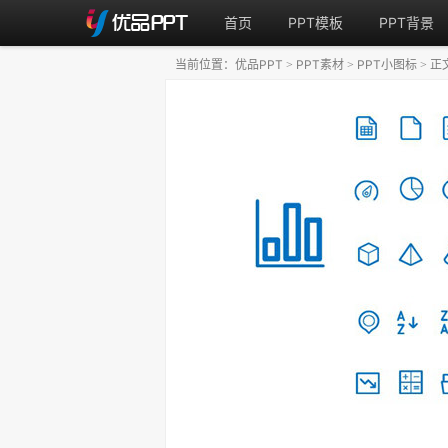
首页
PPT模板
PPT背景
当前位置：
优品PPT
PPT素材
PPT小图标
正
>
>
>