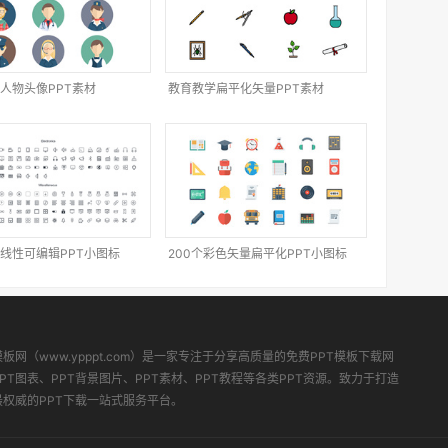
人物头像PPT素材
教育教学扁平化矢量PPT素材
线性可编辑PPT小图标
200个彩色矢量扁平化PPT小图标
模板网（www.ypppt.com）是一家专注于分享高质量的免费PPT模板下载网
PT图表、PPT背景图片、PPT素材、PPT教程等各类PPT资源。致力于打造
最权威的PPT下载一站式服务平台。