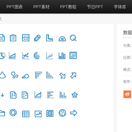
PPT图表
PPT素材
PPT教程
节日PPT
字体库
文
数据
分类
比例
格式
软件