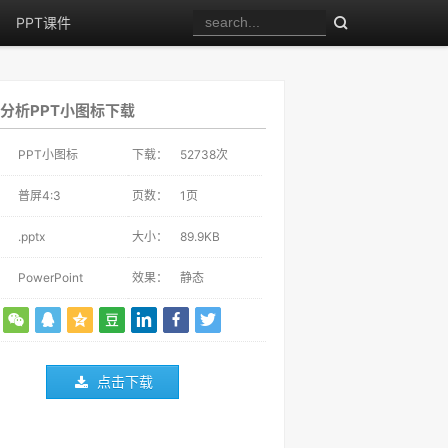
PPT课件
分析PPT小图标下载
：
PPT小图标
下载：
52738
次
：
普屏4:3
页数：
1页
：
.pptx
大小：
89.9KB
：
PowerPoint
效果：
静态
点击下载