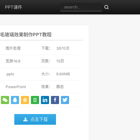
PPT课件
毛玻璃效果制作PPT教程
：
图片处理
下载：
3670
次
：
宽屏16:9
页数：
15页
：
.pptx
大小：
9.64MB
：
PowerPoint
效果：
静态
点击下载