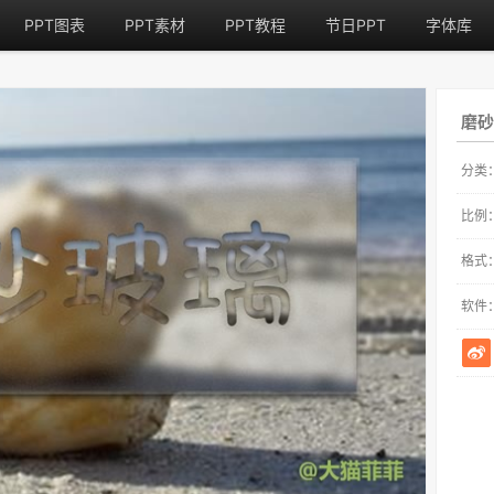
PPT图表
PPT素材
PPT教程
节日PPT
字体库
磨砂
分类
比例
格式
软件