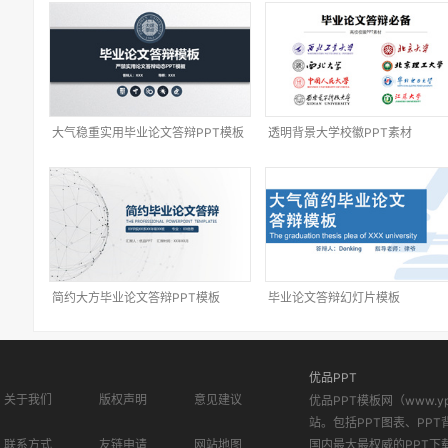
大气稳重实用毕业论文答辩PPT模板
透明背景大学校徽PPT素材
简约大方毕业论文答辩PPT模板
毕业论文答辩幻灯片模板
优品PPT
关于我们
版权声明
意见建议
优品PPT模板网（www.
站。包括PPT图表、PPT
联系方式
友链申请
网站地图
国内最大最权威的PPT下