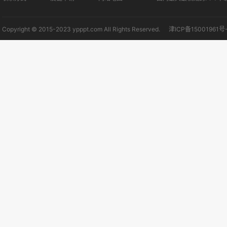
Copyright © 2015-2023 ypppt.com All Rights Reserved.
津ICP备15001961号