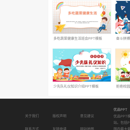
多吃蔬菜健康生活班会PPT模板
奋斗拼搏
少先队礼仪知识介绍PPT模板
拒绝校园
优品PPT
关于我们
版权声明
意见建议
优品PPT
站。包括P
联系方式
友链申请
网站地图
国内最大