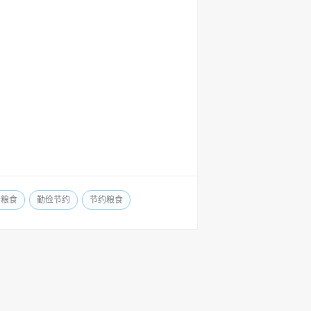
惜粮食
勤俭节约
节约粮食