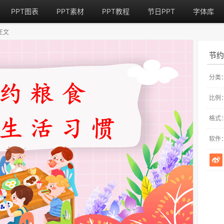
PPT图表
PPT素材
PPT教程
节日PPT
字体库
正文
节约
分类
比例
格式
软件