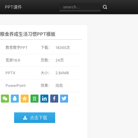
PPT课件
粮食养成生活习惯PPT模板
：
教育教学PPT
下载：
18365
次
：
宽屏16:9
页数：
24页
：
PPTX
大小：
2.84MB
：
PowerPoint
效果：
动态
点击下载