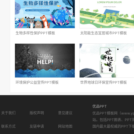
生物多样性保护PPT模板
太阳能生态宜居城市PPT模板
环境保护公益宣传PPT模板
世界地球日环保宣传PPT模板
优品PPT
关于我们
版权声明
意见建议
优品PPT模板网（www.
站。包括PPT图表、PPT
联系方式
友链申请
网站地图
国内最大最权威的PPT下