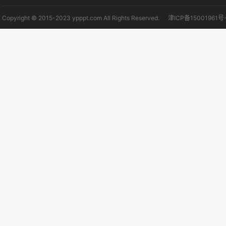
Copyright © 2015-2023 ypppt.com All Rights Reserved.
津ICP备15001961号