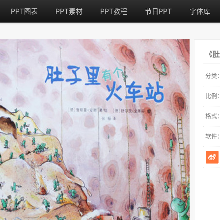
PPT图表
PPT素材
PPT教程
节日PPT
字体库
《肚
分类
比例
格式
软件