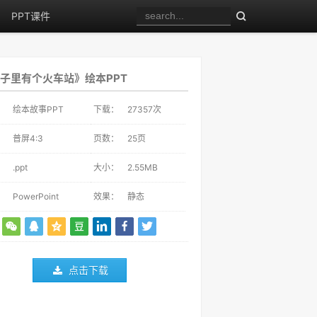
PPT课件
子里有个火车站》绘本PPT
：
绘本故事PPT
下载：
27357
次
：
普屏4:3
页数：
25页
：
.ppt
大小：
2.55MB
：
PowerPoint
效果：
静态
点击下载