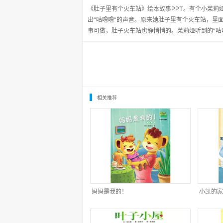
《肚子里有个火车站》绘本故事PPT。有个小茱莉
出“咕噜噜”的声音。原来她肚子里有个火车站，里
事可做，肚子火车站也静悄悄的。茱莉娅听到的“咕
相关推荐
妈妈是我的！
小凯的家