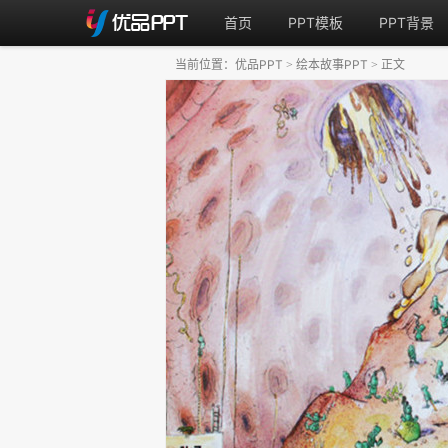
首页
PPT模板
PPT背景
当前位置：
优品PPT
绘本故事PPT
正文
>
>