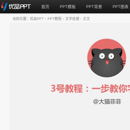
首页
PPT模板
PPT背景
PPT图表
当前位置：
优品PPT
PPT教程
文字处理
正文
>
>
>