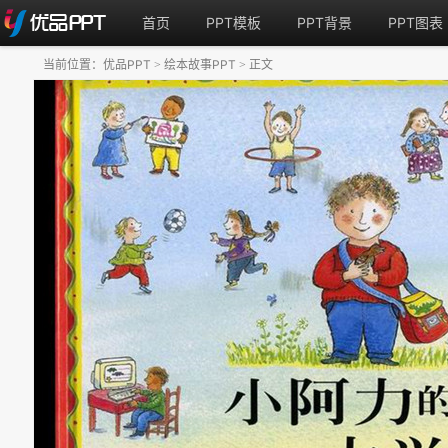
首页
PPT模板
PPT背景
PPT图表
当前位置：
优品PPT
绘本故事PPT
正文
>
>