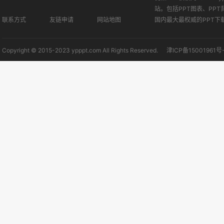
站。包括PPT图表、PPT
联系方式
友链申请
网站地图
国内最大最权威的PPT下
Copyright © 2015-2023 ypppt.com All Rights Reserved.
津ICP备15001961号