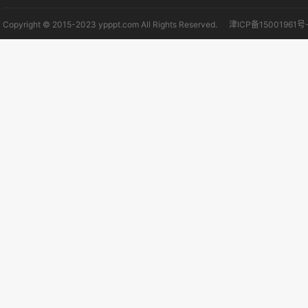
Copyright © 2015-2023 ypppt.com All Rights Reserved.
津ICP备15001961号