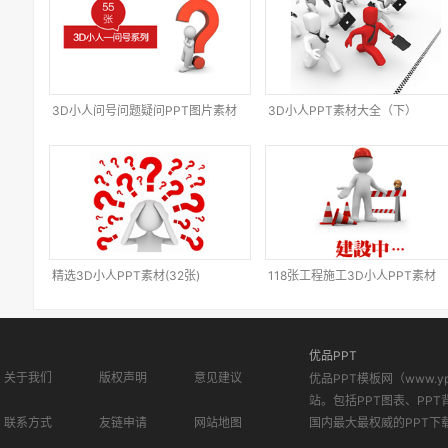
3D小人问号问题疑问PPT图片素材
3D小人PPT素材大全（下）
精选3D小人PPT素材(32张)
118张工程施工3D小人PPT素材
优品PPT
关于我们
版权声明
意见建议
优品PPT模板网（www.
站。包括PPT图表、PPT
联系方式
友链申请
网站地图
国内最大最权威的PPT下