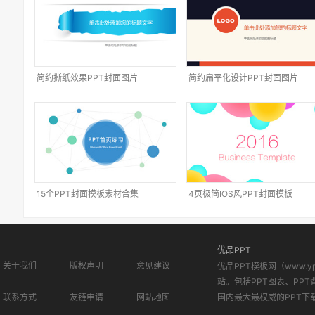
简约撕纸效果PPT封面图片
简约扁平化设计PPT封面图片
15个PPT封面模板素材合集
4页极简IOS风PPT封面模板
优品PPT
关于我们
版权声明
意见建议
优品PPT模板网（www.
站。包括PPT图表、PPT
联系方式
友链申请
网站地图
国内最大最权威的PPT下