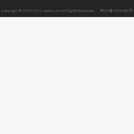
Copyright © 2015-2023 ypppt.com All Rights Reserved.
津ICP备15001961号