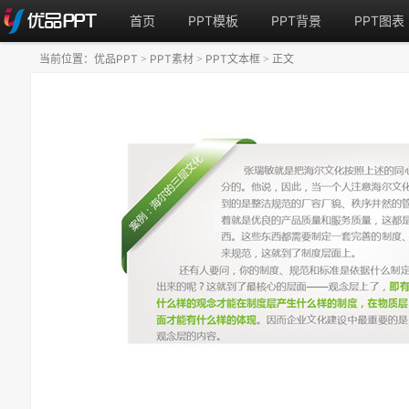
首页
PPT模板
PPT背景
PPT图表
当前位置：
优品PPT
PPT素材
PPT文本框
正文
>
>
>