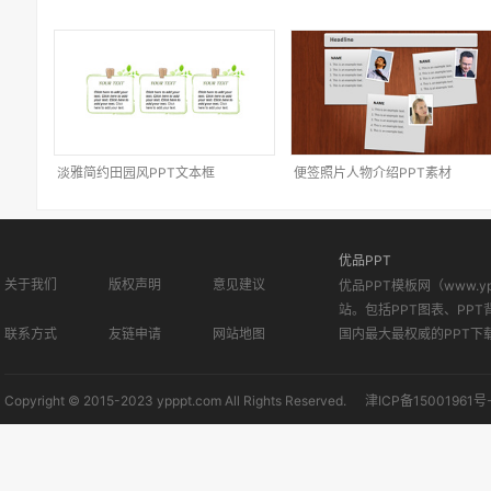
淡雅简约田园风PPT文本框
便签照片人物介绍PPT素材
优品PPT
关于我们
版权声明
意见建议
优品PPT模板网（www.
站。包括PPT图表、PPT
联系方式
友链申请
网站地图
国内最大最权威的PPT下
Copyright © 2015-2023 ypppt.com All Rights Reserved.
津ICP备15001961号