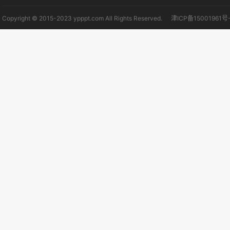
Copyright © 2015-2023 ypppt.com All Rights Reserved.
津ICP备15001961号