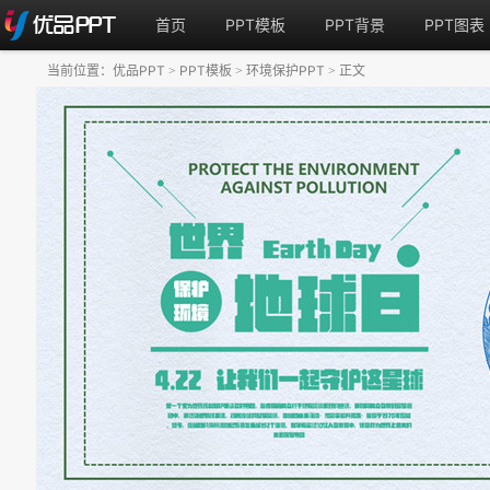
首页
PPT模板
PPT背景
PPT图表
当前位置：
优品PPT
PPT模板
环境保护PPT
正文
>
>
>