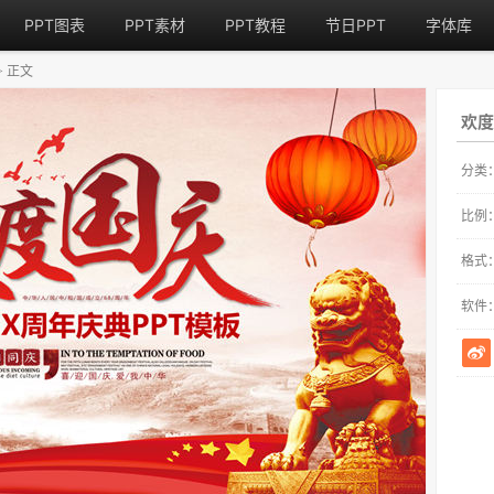
PPT图表
PPT素材
PPT教程
节日PPT
字体库
正文
>
欢度
分类
比例
格式
软件