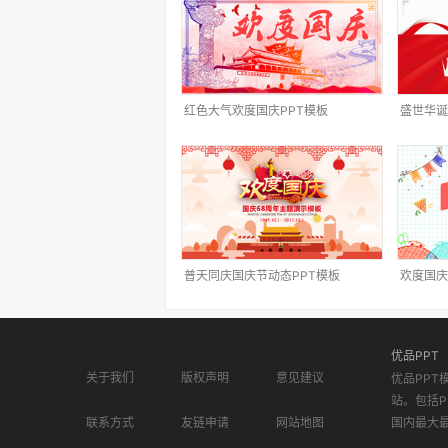
红色大气欢度国庆PPT模板
盛世华诞
普天同庆国庆节动态PPT模板
欢度国庆
优品PPT
关于我们
版权声明
意见建议
优品PPT
站。包括P
联系方式
友链申请
网站地图
国内最大