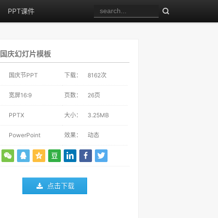
PPT课件
国庆幻灯片模板
：
国庆节PPT
下载：
8162
次
：
宽屏16:9
页数：
26页
：
PPTX
大小：
3.25MB
：
PowerPoint
效果：
动态
点击下载