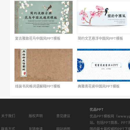
复古雅致花鸟中国风PPT模板
简约文艺悬浮中国风PPT模板
线装书风格词语解释PPT模板
典雅青花瓷中国风PPT模板
优品PPT
关于我们
版权声明
意见建议
优品PPT模板网（www.
站。包括PPT图表、PPT
联系方式
友链申请
网站地图
国内最大最权威的PPT下