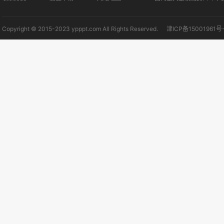
Copyright © 2015-2023 ypppt.com All Rights Reserved.
津ICP备15001961号