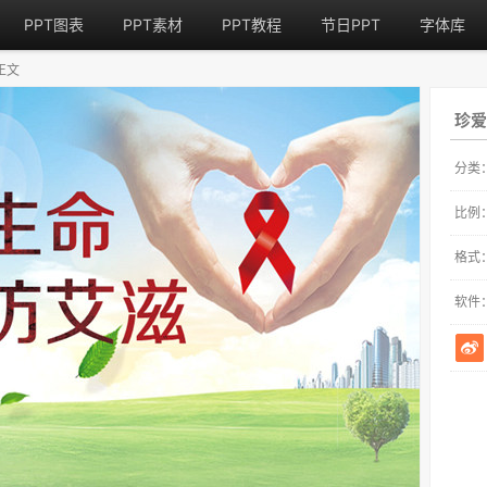
PPT图表
PPT素材
PPT教程
节日PPT
字体库
正文
珍爱
分类
比例
格式
软件