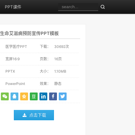
PPT课件
生命艾滋病预防宣传PPT模板
：
医学医疗PPT
下载：
30692
次
：
宽屏16:9
页数：
16页
：
PPTX
大小：
1.10MB
：
PowerPoint
效果：
静态
点击下载